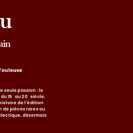
au
ain
 Toulouse
 seule passion : le
 du 15 au 20 siècle,
istoire de l’édition
n de pièces rares ou
éclectique, désormais