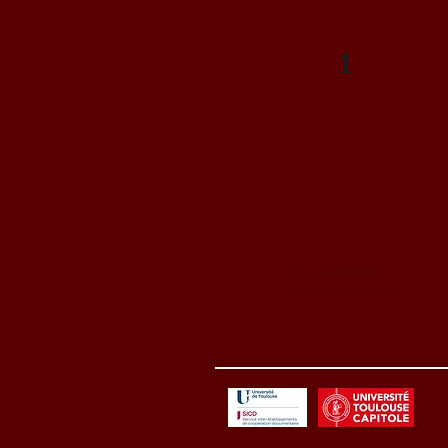
1
Un « Toulousain de
Toulouse » méconnu