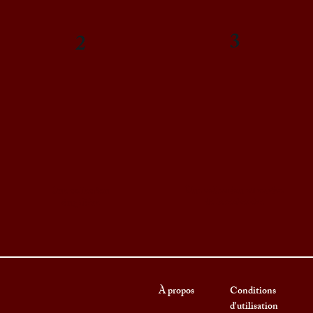
3
2
Une collection au service
Une collection
de la recherche
singulière
À pro
pos
Conditions
d'utilisation