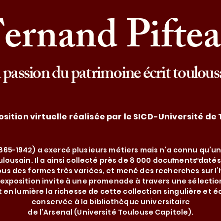
ernand Pifte
 passion du patrimoine écrit toulous
sition virtuelle réalisée par le SICD-Université de
865-1942) a exercé plusieurs métiers mais n’a connu qu’une
ulousain. Il a ainsi collecté près de 8 000 documents datés
e
e
ous des formes très variées, et mené des recherches sur l’h
exposition invite à une promenade à travers une sélectio
en lumière la richesse de cette collection singulière et 
conservée à la bibliothèque universitaire
de l’Arsenal (Université Toulouse Capitole).