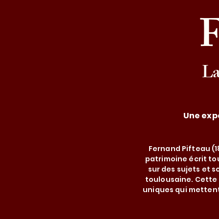
F
La
Une expo
Fernand Pifteau (1
patrimoine écrit to
sur des sujets et s
toulousaine. Cette 
uniques qui mettent 