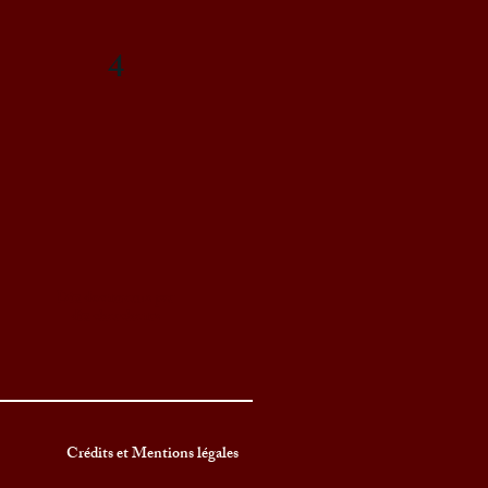
4
Dix documents par
dix chercheurs
Crédits et Mentions légales