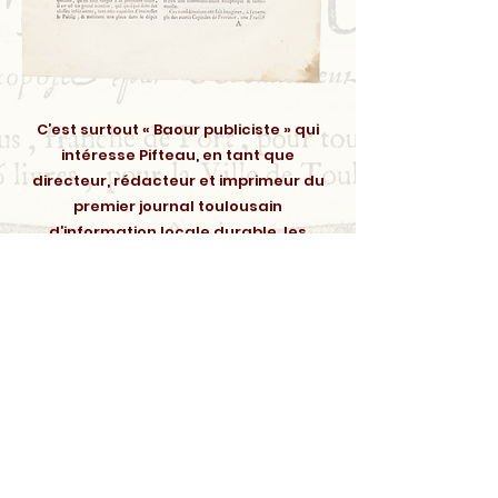
C’est surtout « Baour publiciste » qui
intéresse Pifteau, en tant que
directeur, rédacteur et imprimeur du
premier journal toulousain
d’information locale durable, les
Affiches de Toulouse
(en
1775-1776
, puis
de 1781 à 1785) et de l’
Almanach
historique du Languedoc
(de 1778 à 1793).
Dans son manuscrit, on ne trouve pas
de chapitre consacré à l’
Almanach
historique du Languedoc
, publié par
Baour de 1778 à 1793, auquel pourtant
Pifteau a consacré par ailleurs de
nombreuses notes.