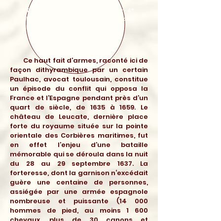
Toulouse, Arnaud Colomiez, 1637. In-4°.
Reliure en veau glacé, fin 17 - 18 siècles.
Resp Pf XVII 56.
Ce haut fait d’armes, raconté ici de
façon dithyrambique par un certain
Paulhac, avocat toulousain, constitue
un épisode du conflit qui opposa la
France et l’Espagne pendant près d’un
quart de siècle, de 1635 à 1659. Le
château de Leucate, dernière place
forte du royaume située sur la pointe
orientale des Corbières maritimes, fut
en effet l’enjeu d’une bataille
mémorable qui se déroula dans la nuit
du 28 au 29 septembre 1637. La
forteresse, dont la garnison n‘excédait
guère une centaine de personnes,
assiégée par une armée espagnole
nombreuse et puissante (14 000
hommes de pied, au moins 1 600
chevaux, plus de 30 canons et