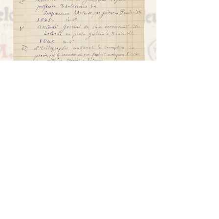
Sur les 160 titres
édités par Guyon
Boudeville de 1541 à 1561, l’un des
principaux imprimeurs-libraires
toulousains du 16e siècle, Fernand
Pifteau a pu en acquérir 16, soit
presque la moitié de ceux présents à la
bibliothèque municipale de Toulouse.
Ce petit recueil de poèmes de Fausto
Andrelini
(1462-1518)
n’est connu à ce